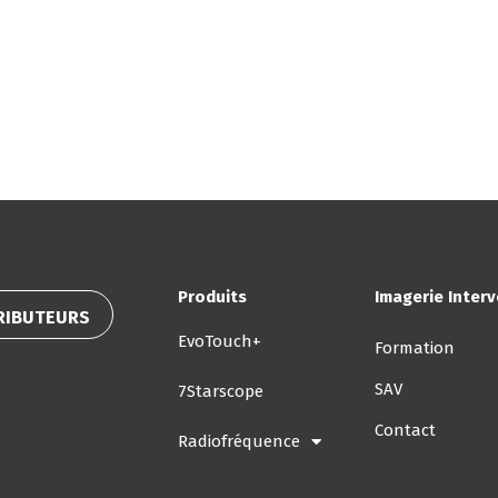
duits
Contact
Evénements
Formation
Con
Produits
Imagerie Inter
RIBUTEURS
EvoTouch+
Formation
SAV
7Starscope
Contact
Radiofréquence