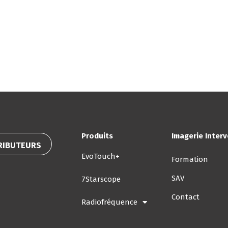
duits
Contact
Evénements
Formation
Con
m
Produits
Imagerie Inter
RIBUTEURS
EvoTouch+
Formation
SAV
7Starscope
Contact
Radiofréquence